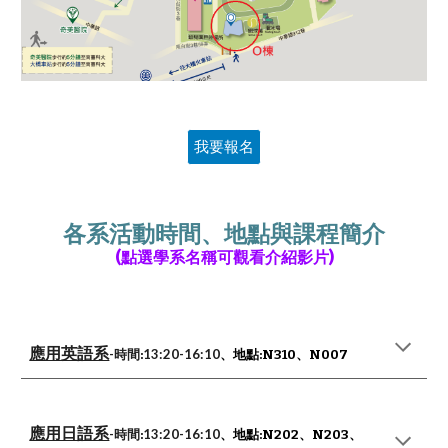
我要報名
各系
活動
時間、地點與課程簡介
(點選學系名
稱
可觀看
介紹
影片)
應用英語系
-時間
13:
2
0-1
6
:
1
0
:
、地點:
N310、N007
應用日語系
-時間
13:20-16:10
:
、地點:
N202
、N
203
、